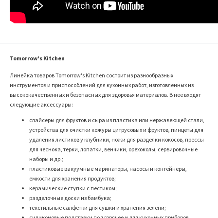
Tomorrow's Kitchen
Линейка товаров Tomorrow's Kitchen состоит из разнообразных
инструментов и приспособлений для кухонных работ, изготовленных из
высококачественных и безопасных для здоровья материалов. В нее входят
следующие аксессуары:
слайсеры для фруктов и сыра из пластика или нержавеющей стали,
устройства для очистки кожуры цитрусовых и фруктов, пинцеты для
удаления листиков у клубники, ножи для разделки кокосов, прессы
для чеснока, терки, лопатки, венчики, орехоколы, сервировочные
наборы и др.;
пластиковые вакуумные маринаторы, насосы и контейнеры,
емкости для хранения продуктов;
керамические ступки с пестиком;
разделочные доски из бамбука;
текстильные салфетки для сушки и хранения зелени;
силиконовые подставки под горячее и для кухонных приборов,