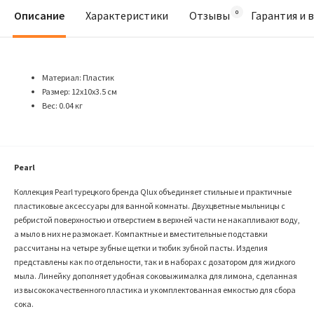
Описание
Характеристики
Отзывы
Гарантия и 
Материал: Пластик
Размер: 12х10х3.5 см
Вес: 0.04 кг
Pearl
Коллекция Pearl турецкого бренда Qlux объединяет стильные и практичные
пластиковые аксессуары для ванной комнаты. Двухцветные мыльницы с
ребристой поверхностью и отверстием в верхней части не накапливают воду,
а мыло в них не размокает. Компактные и вместительные подставки
рассчитаны на четыре зубные щетки и тюбик зубной пасты. Изделия
представлены как по отдельности, так и в наборах с дозатором для жидкого
мыла. Линейку дополняет удобная соковыжималка для лимона, сделанная
из высококачественного пластика и укомплектованная емкостью для сбора
сока.