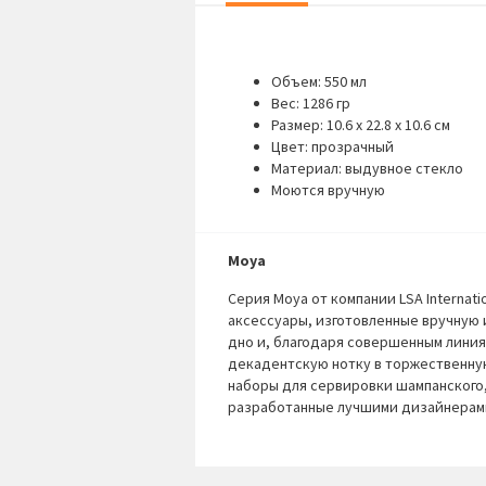
Объем: 550 мл
Вес: 1286 гр
Размер: 10.6 х 22.8 х 10.6 см
Цвет: прозрачный
Материал: выдувное стекло
Моются вручную
Moya
Серия Moya от компании LSA Internat
аксессуары, изготовленные вручную 
дно и, благодаря совершенным линиям
декадентскую нотку в торжественну
наборы для сервировки шампанского,
разработанные лучшими дизайнерами