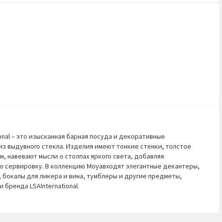
ional – это изысканная барная посуда и декоративные
из выдувного стекла. Изделия имеют тонкие стенки, толстое
, навевают мысли о столпах яркого света, добавляя
ю сервировку. В коллекцию Moyaвходят элегантные декантеры,
 бокалы для ликера и вина, тумблеры и другие предметы,
 бренда LSAInternational.