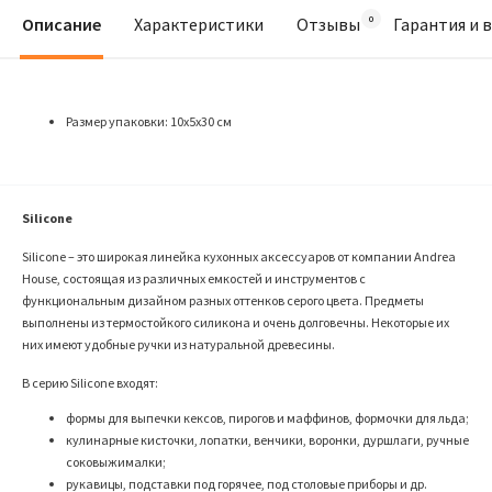
Описание
Характеристики
Отзывы
Гарантия и 
Размер упаковки: 10х5х30 см
Silicone
Silicone – это широкая линейка кухонных аксессуаров от компании Andrea
House, состоящая из различных емкостей и инструментов с
функциональным дизайном разных оттенков серого цвета. Предметы
выполнены из термостойкого силикона и очень долговечны. Некоторые их
них имеют удобные ручки из натуральной древесины.
В серию Silicone входят:
формы для выпечки кексов, пирогов и маффинов, формочки для льда;
кулинарные кисточки, лопатки, венчики, воронки, дуршлаги, ручные
соковыжималки;
рукавицы, подставки под горячее, под столовые приборы и др.