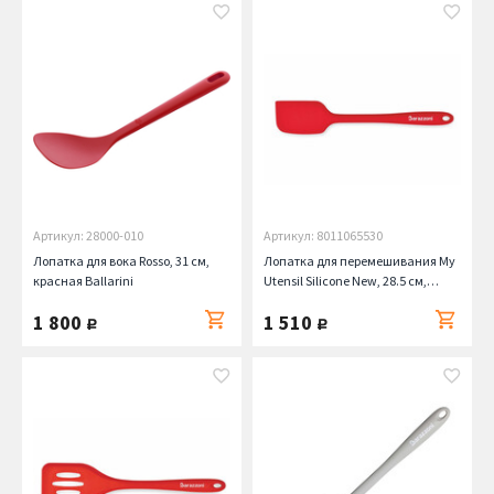
Артикул: 28000-010
Артикул: 8011065530
Лопатка для вока Rosso, 31 см,
Лопатка для перемешивания My
красная Ballarini
Utensil Silicone New, 28.5 см,
красная Barazzoni
1 800
1 510
руб.
руб.