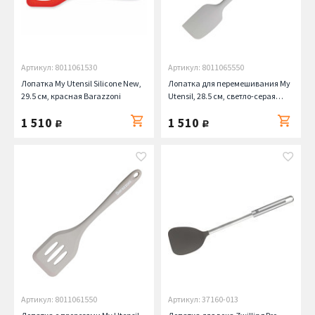
Артикул: 8011061530
Артикул: 8011065550
Лопатка My Utensil Silicone New,
Лопатка для перемешивания My
29.5 см, красная Barazzoni
Utensil, 28.5 см, светло-серая
Barazzoni
1 510
1 510
руб.
руб.
Артикул: 8011061550
Артикул: 37160-013