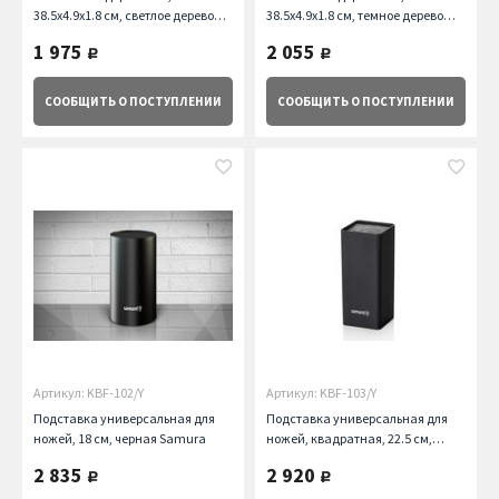
38.5x4.9x1.8 см, светлое дерево
38.5x4.9x1.8 см, темное дерево
Samura
Samura
1 975
2 055
руб.
руб.
СООБЩИТЬ
О ПОСТУПЛЕНИИ
СООБЩИТЬ
О ПОСТУПЛЕНИИ
Артикул: KBF-102/Y
Артикул: KBF-103/Y
Подставка универсальная для
Подставка универсальная для
ножей, 18 см, черная Samura
ножей, квадратная, 22.5 см,
черная Samura
2 835
2 920
руб.
руб.