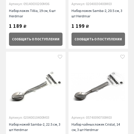
Артикул: 09140030200M06
Артикул: 02040030400M03
Набор ложек Tillia, 19 см, 6 шт
Набор ложек Samba-2, 20.5 см, 3
Herdmar
шт Herdmar
1 189
1 199
руб.
руб.
СООБЩИТЬ
О ПОСТУПЛЕНИИ
СООБЩИТЬ
О ПОСТУПЛЕНИИ
Артикул: 02040010400M03
Артикул: 05740090700M03
Набор ножей Samba-2, 22.5 см, 3
Набор чайных ложек Cristal, 14
шт Herdmar
см, 3 шт Herdmar