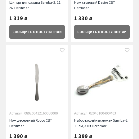
Щипцы для сахара Samba-2, 11
Нож столовый Desire CBT
см Herdmar
Herdmar
1 319
1 330
руб.
руб.
СООБЩИТЬ
О ПОСТУПЛЕНИИ
СООБЩИТЬ
О ПОСТУПЛЕНИИ
Артикул: 089200412160000000
Артикул: 02040100400M03
Нож десертный Rocco CBT
Набор кофейных ложек Samba-2,
Herdmar
11 см, 3 шт Herdmar
1 390
1 399
руб.
руб.