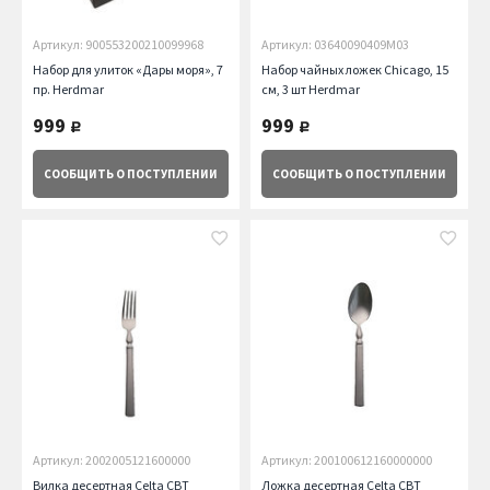
Артикул: 900553200210099968
Артикул: 03640090409M03
Набор для улиток «Дары моря», 7
Набор чайных ложек Chicago, 15
пр. Herdmar
см, 3 шт Herdmar
999
999
руб.
руб.
СООБЩИТЬ
О ПОСТУПЛЕНИИ
СООБЩИТЬ
О ПОСТУПЛЕНИИ
Артикул: 2002005121600000
Артикул: 200100612160000000
Вилка десертная Celta CBT
Ложка десертная Celta CBT