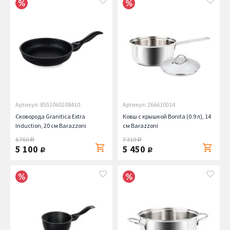
Артикул: 8551060208410
Артикул: 266610014
Сковорода Granitica Extra
Ковш с крышкой Bonita (0.9 л), 14
Induction, 20 см Barazzoni
см Barazzoni
6 760
7 310
руб.
руб.
5 100
5 450
руб.
руб.