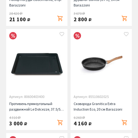
Barazzoni
Barazzoni
28 420
3 670
руб.
руб.
21 100
2 800
руб.
руб.
Артикул: 80600403400
Артикул: 85510602025
Противень прямоугольный
Сковорода Granitica Extra
раздвижной Le Dolcezze, 37.5/51х
Induction Eco, 20 см Barazzoni
33.3 см Barazzoni
4 310
6 260
руб.
руб.
3 000
4 160
руб.
руб.