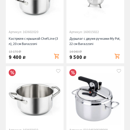
Артикул: 163602020
Артикул: 160015022
Кастрюля с крышкой Chef Line (3
Дуршлаг с двумя ручками My Pot,
л), 20 см Barazzoni
22 см Barazzoni
13 170
14 040
руб.
руб.
9 400
9 500
руб.
руб.
Артикул: 163602022
Артикул: 53104500508000