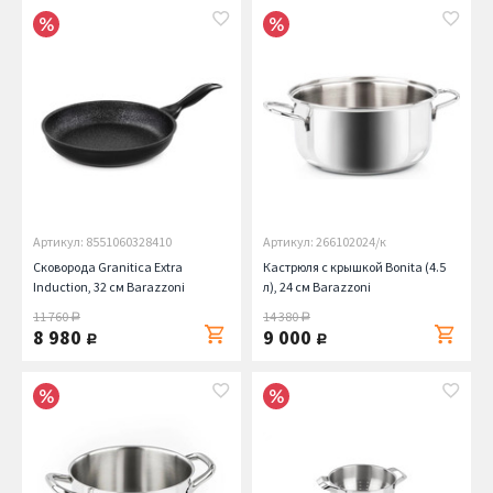
Артикул: 8551060328410
Артикул: 266102024/к
Сковорода Granitica Extra
Кастрюля с крышкой Bonita (4.5
Induction, 32 см Barazzoni
л), 24 см Barazzoni
11 760
14 380
руб.
руб.
8 980
9 000
руб.
руб.