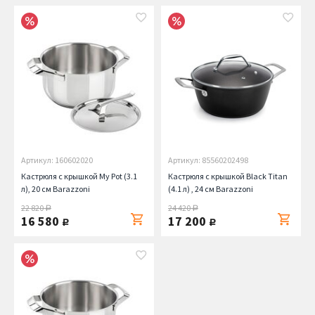
Артикул: 160602020
Артикул: 85560202498
Кастрюля с крышкой My Pot (3.1
Кастрюля с крышкой Black Titan
л), 20 см Barazzoni
(4.1 л) , 24 см Barazzoni
22 820
24 420
руб.
руб.
16 580
17 200
руб.
руб.