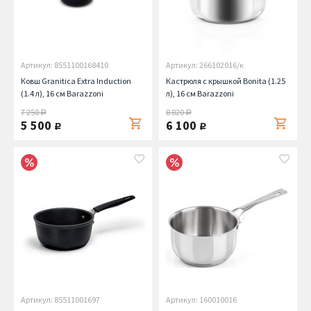
Артикул: 8551100168410
Артикул: 266102016/к
Ковш Granitica Extra Induction
Кастрюля с крышкой Bonita (1.25
(1.4 л), 16 см Barazzoni
л), 16 см Barazzoni
7 250
8 820
руб.
руб.
5 500
6 100
руб.
руб.
Артикул: 85511001697
Артикул: 160010016