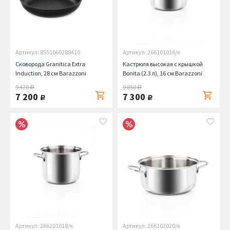
Артикул: 8551060288410
Артикул: 266101016/к
Сковорода Granitica Extra
Кастрюля высокая с крышкой
Induction, 28 см Barazzoni
Bonita (2.3 л), 16 см Barazzoni
9 470
9 850
руб.
руб.
7 200
7 300
руб.
руб.
Артикул: 266101018/к
Артикул: 266102020/к