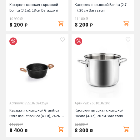
Кастрюля высокая с крышкой
Кастрюля с крышкой Bonita (2.7
Bonita (3.1 л), 18 см Barazzoni
л), 20 см Barazzoni
10 990
11 180
руб.
руб.
8 200
8 200
руб.
руб.
Артикул: 85510202425/к
Артикул: 266101020/к
Кастрюля с крышкой Granitica
Кастрюля высокая с крышкой
Extra Induction Eco (4.1 л), 24 см
Bonita (4.3 л), 20 см Barazzoni
Barazzoni
14 780
12 590
руб.
руб.
8 400
8 800
руб.
руб.