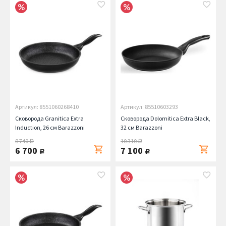
Артикул: 8551060268410
Артикул: 85510603293
Сковорода Granitica Extra
Сковорода Dolomitica Extra Black,
Induction, 26 см Barazzoni
32 см Barazzoni
8 740
10 310
руб.
руб.
6 700
7 100
руб.
руб.