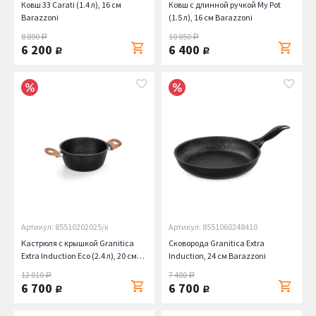
Ковш 33 Carati (1.4 л), 16 см
Ковш с длинной ручкой My Pot
Barazzoni
(1.5 л), 16 см Barazzoni
8 890
10 850
руб.
руб.
6 200
6 400
руб.
руб.
Артикул: 85510202025/к
Артикул: 8551060248410
Кастрюля с крышкой Granitica
Сковорода Granitica Extra
Extra Induction Eco (2.4 л), 20 см
Induction, 24 см Barazzoni
Barazzoni
12 010
7 480
руб.
руб.
6 700
6 700
руб.
руб.