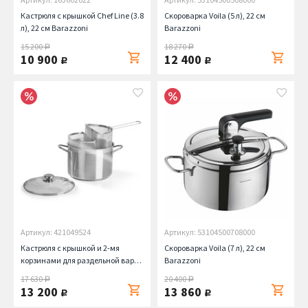
Кастрюля с крышкой Chef Line (3.8
Скороварка Voila (5 л), 22 см
л), 22 см Barazzoni
Barazzoni
15 200
18 270
руб.
руб.
10 900
12 400
руб.
руб.
Артикул: 421049524
Артикул: 53104500708000
Кастрюля с крышкой и 2-мя
Скороварка Voila (7 л), 22 см
корзинами для раздельной варки
Barazzoni
Speciali (7.25 л), 24 см Barazzoni
17 630
20 400
руб.
руб.
13 200
13 860
руб.
руб.