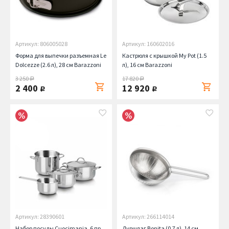
Артикул: 806005028
Артикул: 160602016
Форма для выпечки разъемная Le
Кастрюля с крышкой My Pot (1.5
Dolcezze (2.6 л), 28 см Barazzoni
л), 16 см Barazzoni
3 250
17 820
руб.
руб.
2 400
12 920
руб.
руб.
Артикул: 28390601
Артикул: 266114014
Набор посуды Cuocimania, 6 пр.
Дуршлаг Bonita (0.7 л), 14 см