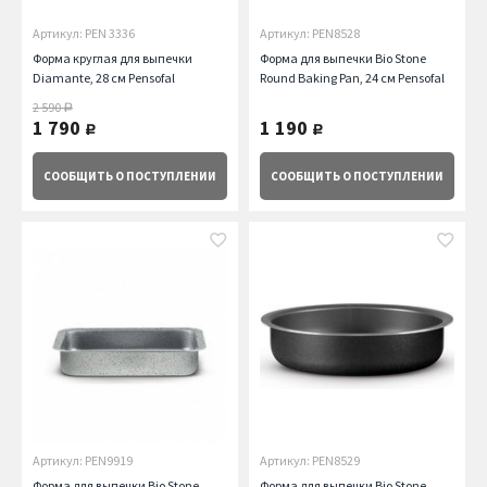
Артикул: PEN 3336
Артикул: PEN8528
Форма круглая для выпечки
Форма для выпечки Bio Stone
Diamante, 28 см Pensofal
Round Baking Pan, 24 см Pensofal
2 590
руб.
1 790
1 190
руб.
руб.
СООБЩИТЬ
О ПОСТУПЛЕНИИ
СООБЩИТЬ
О ПОСТУПЛЕНИИ
Артикул: PEN9919
Артикул: PEN8529
Форма для выпечки Bio Stone
Форма для выпечки Bio Stone