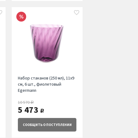
Набор стаканов (250 мл), 11х9
см, 6 шт., фиолетовый
Egermann
10 570
руб.
5 473
руб.
СООБЩИТЬ
О ПОСТУПЛЕНИИ