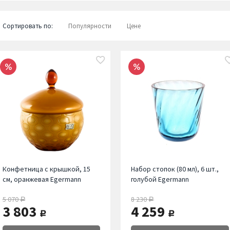
Сортировать по:
Популярности
Цене
Конфетница с крышкой, 15
Набор стопок (80 мл), 6 шт.,
см, оранжевая Egermann
голубой Egermann
5 070
8 230
руб.
руб.
3 803
4 259
руб.
руб.