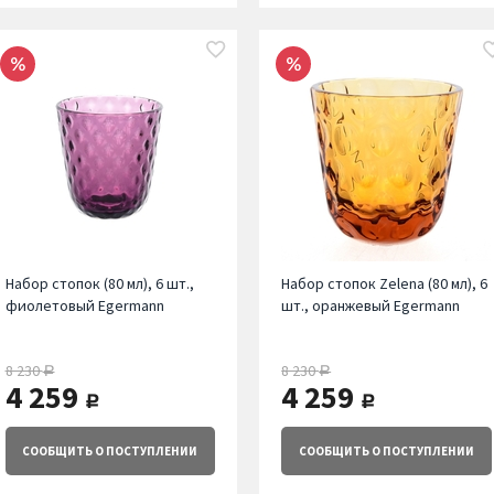
Набор стопок (80 мл), 6 шт.,
Набор стопок Zelena (80 мл), 6
фиолетовый Egermann
шт., оранжевый Egermann
8 230
8 230
руб.
руб.
4 259
4 259
руб.
руб.
СООБЩИТЬ
О ПОСТУПЛЕНИИ
СООБЩИТЬ
О ПОСТУПЛЕНИИ