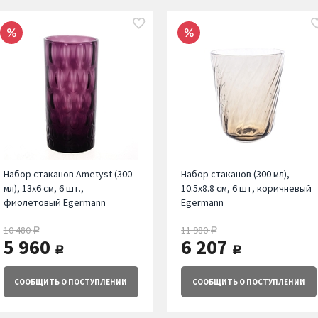
Набор стаканов Ametyst (300
Набор стаканов (300 мл),
мл), 13х6 см, 6 шт.,
10.5х8.8 см, 6 шт, коричневый
фиолетовый Egermann
Egermann
10 480
11 980
руб.
руб.
5 960
6 207
руб.
руб.
СООБЩИТЬ
О ПОСТУПЛЕНИИ
СООБЩИТЬ
О ПОСТУПЛЕНИИ