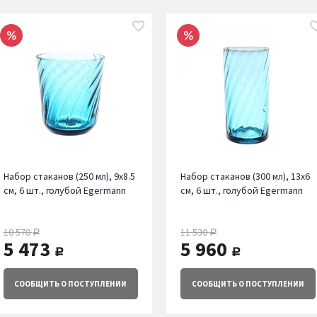
Набор стаканов (250 мл), 9х8.5
Набор стаканов (300 мл), 13х6
см, 6 шт., голубой Egermann
см, 6 шт., голубой Egermann
10 570
11 530
руб.
руб.
5 473
5 960
руб.
руб.
СООБЩИТЬ
О ПОСТУПЛЕНИИ
СООБЩИТЬ
О ПОСТУПЛЕНИИ