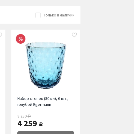
Только в наличии
Набор стопок (80 мл), 6 шт.,
голубой Egermann
8 230
руб.
4 259
руб.