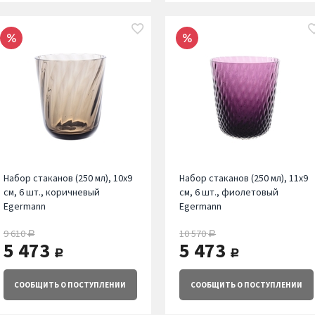
Набор стаканов (250 мл), 10х9
Набор стаканов (250 мл), 11х9
см, 6 шт., коричневый
см, 6 шт., фиолетовый
Egermann
Egermann
9 610
10 570
руб.
руб.
5 473
5 473
руб.
руб.
СООБЩИТЬ
О ПОСТУПЛЕНИИ
СООБЩИТЬ
О ПОСТУПЛЕНИИ