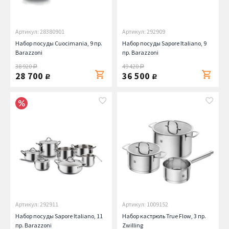
Артикул: 28380901
Артикул: 292909
Набор посуды Cuocimania, 9 пр.
Набор посуды Sapore Italiano, 9
Barazzoni
пр. Barazzoni
38 920
49 420
руб.
руб.
28 700
36 500
руб.
руб.
Артикул: 292911
Артикул: 1009152
Набор посуды Sapore Italiano, 11
Набор кастрюль True Flow, 3 пр.
пр. Barazzoni
Zwilling