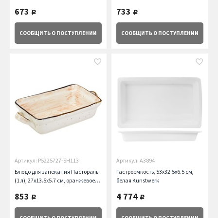
зеленое Kunstwerk
оранжевое Kunstwerk
673
733
руб.
руб.
СООБЩИТЬ
О ПОСТУПЛЕНИИ
СООБЩИТЬ
О ПОСТУПЛЕНИИ
Артикул: P5225727-SH113
Артикул: A3894
Блюдо для запекания Пастораль
Гастроемкость, 53х32.5х6.5 см,
(1 л), 27х13.5х5.7 см, оранжевое
белая Kunstwerk
Kunstwerk
853
4 774
руб.
руб.