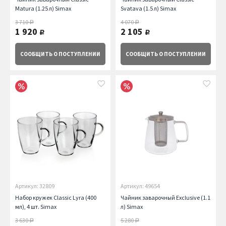
Matura (1.25 л) Simax
Svatava (1.5 л) Simax
3 710
4 070
руб.
руб.
1 920
2 105
руб.
руб.
СООБЩИТЬ
О ПОСТУПЛЕНИИ
СООБЩИТЬ
О ПОСТУПЛЕНИИ
Артикул: 32809
Артикул: 49654
Набор кружек Classic Lyra (400
Чайник заварочный Exclusive (1.1
мл), 4 шт. Simax
л) Simax
3 630
5 280
руб.
руб.